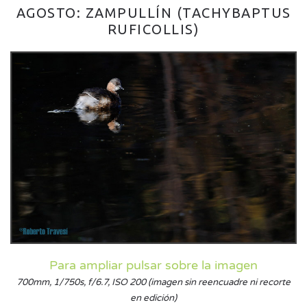
AGOSTO: ZAMPULLÍN (TACHYBAPTUS
RUFICOLLIS)
Para ampliar pulsar sobre la imagen
700mm, 1/750s, f/6.7, ISO 200 (imagen sin reencuadre ni recorte
en edición)