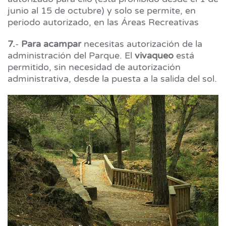
junio al 15 de octubre) y solo se permite, en
periodo autorizado, en las Áreas Recreativas
7.
-
Para acampar
necesitas autorización de la
administración del Parque. El
vivaqueo
está
permitido, sin necesidad de autorización
administrativa, desde la puesta a la salida del sol.