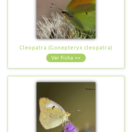
Cleopatra (Gonepteryx cleopatra)
Ver Ficha >>