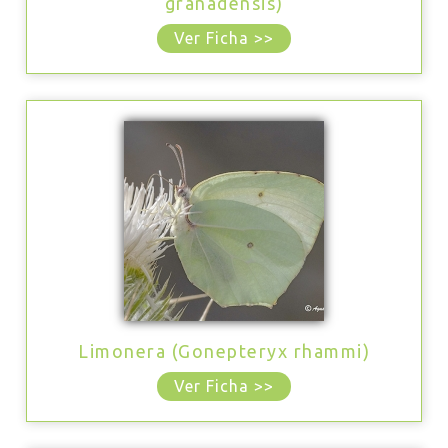
granadensis)
Ver Ficha >>
Limonera (Gonepteryx rhammi)
Ver Ficha >>