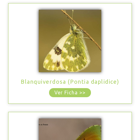
Blanquiverdosa (Pontia daplidice)
Ver Ficha >>