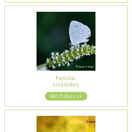
Familia:
Licénidos
Ver Fichas >>