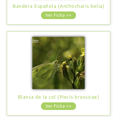
Bandera Española (Anthocharis belia)
Ver Ficha >>
Blanca de la col (Pieris brassicae)
Ver Ficha >>