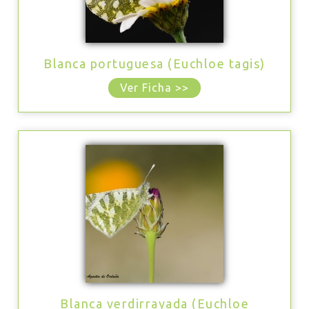
Blanca portuguesa (Euchloe tagis)
Ver Ficha >>
Blanca verdirrayada (Euchloe