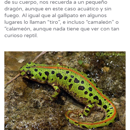
de su cuerpo, nos recuerda a un pequeño
dragón, aunque en este caso acuático y sin
fuego. Al igual que al gallipato en algunos
lugares lo llaman “tiro”, e incluso “camaleón” o
“calameón, aunque nada tiene que ver con tan
curioso reptil.