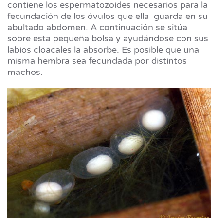
contiene los espermatozoides necesarios para la
fecundación de los óvulos que ella guarda en su
abultado abdomen. A continuación se sitúa
sobre esta pequeña bolsa y ayudándose con sus
labios cloacales la absorbe. Es posible que una
misma hembra sea fecundada por distintos
machos.