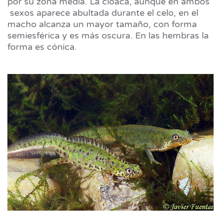
por su zona media. La cloaca, aunque en ambos
sexos aparece abultada durante el celo, en el
macho alcanza un mayor tamaño, con forma
semiesférica y es más oscura. En las hembras la
forma es cónica.