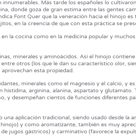
an innumerables. Más tarde los españoles lo cultivar
tina, donde goza de gran estima entre las gentes cam
ndica Font Quer que la veneración hacia el hinojo e
ijitos, en la creencia de que con esta práctica se pre
o en la cocina como en la medicina popular y muchos 
minas, minerales y aminoácidos. Así el hinojo contiene
entre otros (los que le dan su característico olor, s
 aprovechan esta propiedad.
idantes, minerales como el magnesio y el calcio, y es
n histidina, arginina, alanina, aspartato y glutamat
mo, y desempeñan cientos de funciones diferentes pa
do una aplicación tradicional, siendo usado desde l
e hinojo) y como aromatizante, también es muy apreci
n de jugos gástricos) y carminativo (favorece la expu