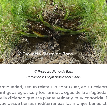
© Proyecto Sierra de Baza
Detalle de las hojas basales del hinojo.
antigüedad, según relata Pio Font Quer, en su célebre
s antiguos egipcios y los farmacólogos de la antigüeda
 a ella diciendo que era planta vulgar y muy conocida
ue desde tierras mediterráneas los monjes benedictin