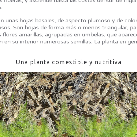
riberas, y asciende hasta las costas del sur de Ingl
.
man unas hojas basales, de aspecto plumoso y de col
os. Son hojas de forma más o menos triangular, part
ores amarillas, agrupadas en umbelas, que aparecen
 en su interior numerosas semillas. La planta en gen
Una planta comestible y nutritiva