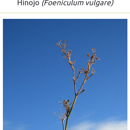
Hinojo
(Foeniculum vulgare)