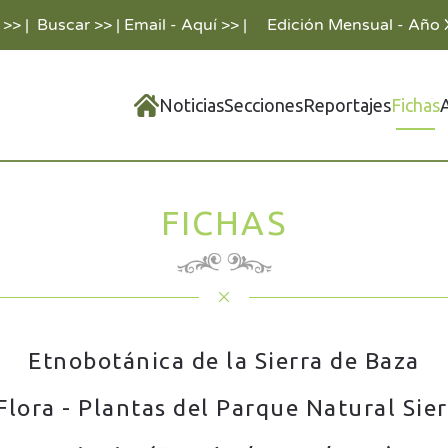
 >>
|
Buscar >>
|
Email - Aquí >>
|
Edición Mensual - Año 
Noticias
Secciones
Reportajes
Fichas
FICHAS
Etnobotánica de la Sierra de Baza
Flora - Plantas del Parque Natural Sie