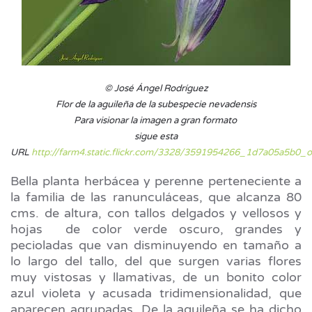
© José Ángel Rodríguez
Flor de la aguileña de la subespecie nevadensis
Para visionar la imagen a gran formato
sigue esta
URL
http://farm4.static.flickr.com/3328/3591954266_1d7a05a5b0_o
Bella planta herbácea y perenne perteneciente a
la familia de las ranunculáceas, que alcanza 80
cms. de altura, con tallos delgados y vellosos y
hojas de color verde oscuro, grandes y
pecioladas que van disminuyendo en tamaño a
lo largo del tallo, del que surgen varias flores
muy vistosas y llamativas, de un bonito color
azul violeta y acusada tridimensionalidad, que
aparecen agrupadas. De la aguileña se ha dicho