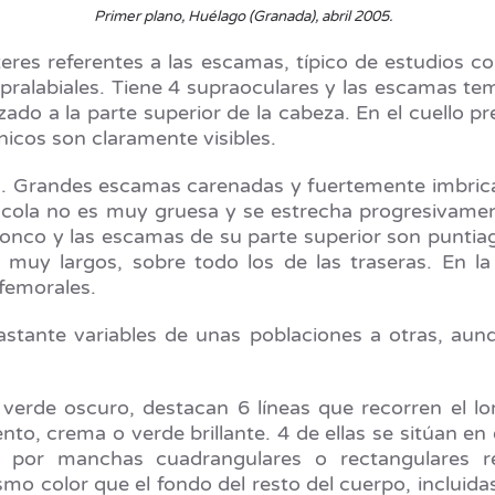
Primer plano, Huélago (Granada), abril 2005.
teres referentes a las escamas, típico de estudios c
upralabiales. Tiene 4 supraoculares y las escamas t
ado a la parte superior de la cabeza. En el cuello p
nicos son claramente visibles.
ica. Grandes escamas carenadas y fuertemente imbri
a cola no es muy gruesa y se estrecha progresivamen
tronco y las escamas de su parte superior son puntia
muy largos, sobre todo los de las traseras. En la
 femorales.
astante variables de unas poblaciones a otras, aun
verde oscuro, destacan 6 líneas que recorren el lo
nto, crema o verde brillante. 4 de ellas se sitúan en 
 por manchas cuadrangulares o rectangulares rep
smo color que el fondo del resto del cuerpo, incluid