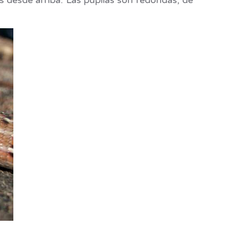
s desde arriba. Las pupilas son redondas, de