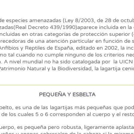
e especies amenazadas (Ley 8/2003, de 28 de octubre,
das(Real Decreto 439/1990)aparece incluida en la ca
cluidas en otras categorías de protección superior (ex
recedoras de una atención particular en función de su 
s Anfibios y Reptiles de España, editado en 2002, la i
 tal cuando no cumple ninguno de los criterios nece
ón. A nivel mundial no ha sido catalogada por la UICN
atrimonio Natural y la Biodiversidad, la lagartija cen
PEQUEÑA Y ESBELTA
esbelto, es una de las lagartijas más pequeñas que p
de los cuales 5 o 6 corresponden al cuerpo y el resto 
cuerpo, es pequeña pero robusta, ligeramente aplast