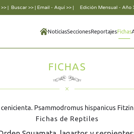
 >>
|
Buscar >>
|
Email - Aquí >>
|
Edición Mensual - Año 
Noticias
Secciones
Reportajes
Fichas
FICHAS
a cenicienta. Psammodromus hispanicus Fitzin
Fichas de Reptiles
Orden Squamata, lagartos y serpientes