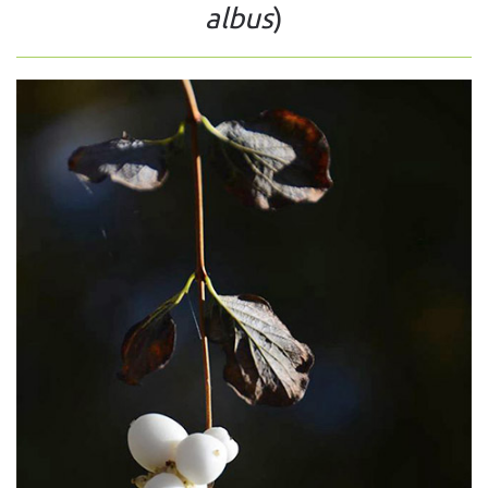
albus
)