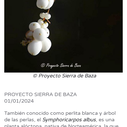
© Proyecto Sierra de Baza
PROYECTO SIERRA DE BAZA
01/01/2024
También conocido como perlita blanca y árbol
de las perlas, el
Symphoricarpos albus
, es una
planta alóctona, nativa de Norteamérica, la que