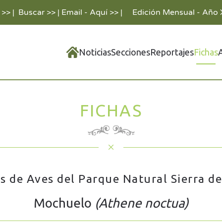
 >>
|
Buscar >>
|
Email - Aquí >>
|
Edición Mensual - Año 
Noticias
Secciones
Reportajes
Fichas
FICHAS
s de Aves del Parque Natural Sierra d
Mochuelo
(Athene noctua)