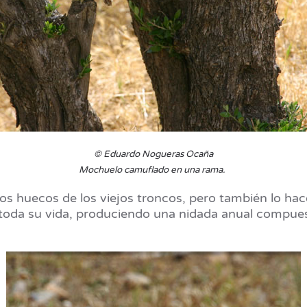
© Eduardo Nogueras Ocaña
Mochuelo camuflado en una rama.
s huecos de los viejos troncos, pero también lo hac
 toda su vida, produciendo una nidada anual compue