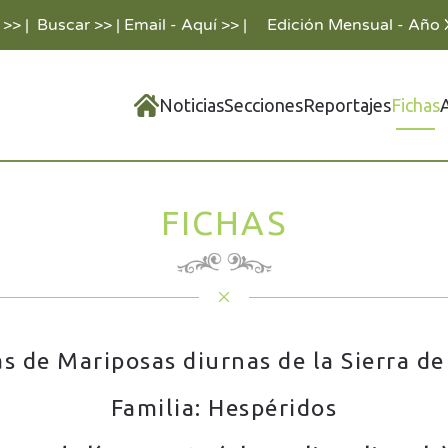
 >>
|
Buscar >>
|
Email - Aquí >>
|
Edición Mensual - Año 
Noticias
Secciones
Reportajes
Fichas
FICHAS
as de Mariposas diurnas de la Sierra de
Familia: Hespéridos