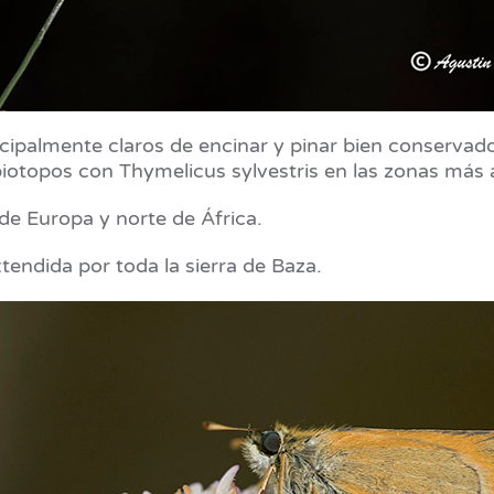
ncipalmente claros de encinar y pinar bien conserv
iotopos con Thymelicus sylvestris en las zonas más a
de Europa y norte de África.
xtendida por toda la sierra de Baza.