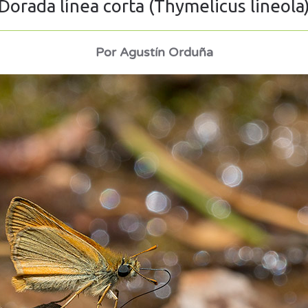
Dorada línea corta (Thymelicus lineola
Por Agustín Orduña