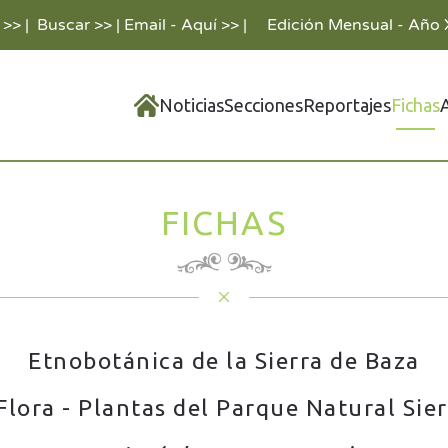
 >>
|
Buscar >>
|
Email - Aquí >>
|
Edición Mensual - Año 
Noticias
Secciones
Reportajes
Fichas
FICHAS
Etnobotánica de la Sierra de Baza
Flora - Plantas del Parque Natural Sie