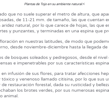
<
Plantas de Tojo en su ambiente natural.
cado que no suele superar el metro de altura, que ap
posadas, de 11-21 mm. de tamaño, las que cuentan en 
a aridez natural, por lo que carece de hojas, las que 
ertes y punzantes, y terminadas en una espina que pro
 floración en nuestras latitudes, de modo que podem
vierno, desde noviembre-diciembre hasta la llegada de 
laros de bosques soleados y pedregosos, desde el nive
nsas e impenetrables por sus características espinas
 en infusión de sus flores, para tratar afecciones he
tóxico y venenoso llamado citisina, por lo que sus u
y de restauración forestal, dada su rusticidad y bell
echaban los brotes verdes, por sus numerosas espinas
to animal.