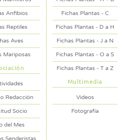
as Anfibios
Fichas Plantas - C
as Reptiles
Fichas Plantas - D a H
chas Aves
Fichas Plantas - J a N
s Mariposas
Fichas Plantas - O a S
ociación
Fichas Plantas - T a Z
Multimedia
tividades
o Redacción
Videos
citud Socio
Fotografía
 del Mes
s Senderistas