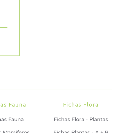
has Fauna
Fichas Flora
has Fauna
Fichas Flora - Plantas
s Mamíferos
Fichas Plantas - A + B