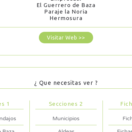
El Guerrero de Baza
Paraje la Noria
Hermosura
Visitar Web >>
¿ Que necesitas ver ?
es 1
Secciones 2
Fic
endajos
Municipios
Fic
e Baza
Aldeas
Ficha