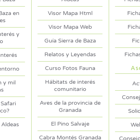
 Baza en
Visor Mapa Html
Fich
es
Visor Mapa Web
Fich
nterés y
Guía Sierra de Baza
Fi
no
Relatos y Leyendas
Ficha
interés
As
Curso Fotos Fauna
entorno
Hábitats de interés
 y mil
Ac
comunitario
as
Consej
Aves de la provincia de
Safari
Granada
ico?
Soli
El Pino Salvaje
 Aldeas
Web
Cabra Montés Granada
Consejo