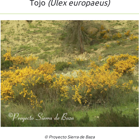
Tojo
(Ulex europaeus)
© Proyecto Sierra de Baza