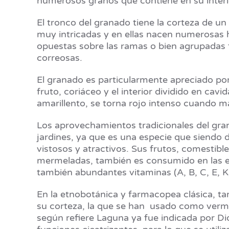
numerosos granos que contiene en su interior
El tronco del granado tiene la corteza de un
muy intricadas y en ellas nacen numerosas ho
opuestas sobre las ramas o bien agrupadas 
correosas.
El granado es particularmente apreciado por
fruto, coriáceo y el interior dividido en cav
amarillento, se torna rojo intenso cuando m
Los aprovechamientos tradicionales del gra
jardines, ya que es una especie que siendo 
vistosos y atractivos. Sus frutos, comestible
mermeladas, también es consumido en las ens
también abundantes vitaminas (A, B, C, E, K
En la etnobotánica y farmacopea clásica, ta
su corteza, la que se han usado como vermífu
según refiere Laguna ya fue indicada por D