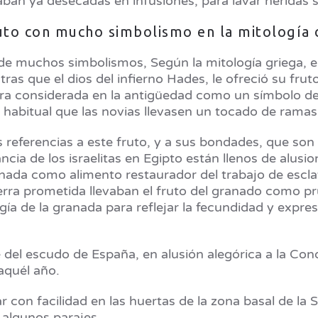
zaban ya desecadas en infusiones, para lavar heridas s
uto con mucho simbolismo en la mitología c
o de muchos simbolismos, Según la mitología griega, e
tras que el dios del infierno Hades, le ofreció su frut
era considerada en la antigüedad como un símbolo de f
 habitual que las novias llevasen un tocado de rama
 referencias a este fruto, y a sus bondades, que son
ncia de los israelitas en Egipto están llenos de alusio
anada como alimento restaurador del trabajo de escla
rra prometida llevaban el fruto del granado como prueb
ía de la granada para reflejar la fecundidad y expres
el escudo de España, en alusión alegórica a la Conq
aquél año.
 con facilidad en las huertas de la zona basal de la 
 algunos parajes.