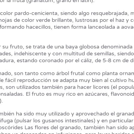
 la fruta (granatum, grano en latín).
 color pardo-cenicienta, siendo algo resquebrajada, 
jas de color verde brillante, lustrosas por el haz y
formando hacecillos, tienen forma lanceolada a aova
 su fruto, se trata de una baya globosa denominada b
idades, indehiscente y con multitud de semillas, siend
adura, estando coronado por el cáliz, de 5-8 cm de d
nado, son tanto como árbol frutal como planta orna
de fácil reproducción se adapta muy bien al cultivo 
s, son utilizados también para hacer licores (el popul
aladas. El fruto es muy rico en azúcares, flavonoide
).
mbién ha sido muy utilizado y aprovechado el granado
ga (pulsar los gusanos intestinales) y en particular
ioscórides Las flores del granado, también han sido