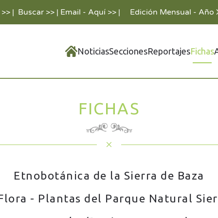
 >>
|
Buscar >>
|
Email - Aquí >>
|
Edición Mensual - Año 
Noticias
Secciones
Reportajes
Fichas
FICHAS
Etnobotánica de la Sierra de Baza
Flora - Plantas del Parque Natural Sie