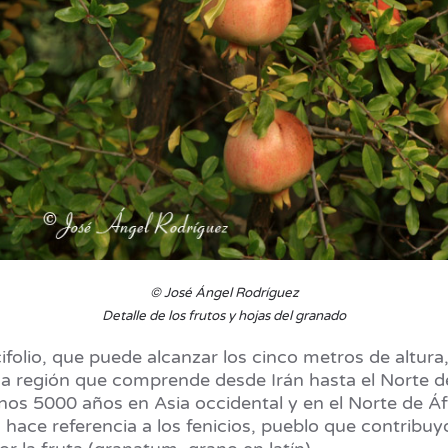
© José Ángel Rodríguez
Detalle de los frutos y hojas del granado
folio, que puede alcanzar los cinco metros de altura,
na región que comprende desde Irán hasta el Norte d
os 5000 años en Asia occidental y en el Norte de Áfr
ce referencia a los fenicios, pueblo que contribuyó 