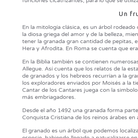
funciones cicatrizantes, para lo que se utili
Un fr
En la mitología clásica, es un árbol rodead
la diosa griega del amor y de la belleza, mien
tener la granada gran cantidad de pepitas, 
Hera y Afrodita. En Roma se cuenta que era
En la Biblia también se contienen numerosas
Allegue. Así cuenta que los relatos de la esta
de granados y los hebreos recurrían a la gr
los exploradores enviados por Moisés a la tie
Cantar de los Cantares juega con la simbolog
más embriagadores.
Desde el año 1492 una granada forma parte d
Conquista Cristiana de los reinos árabes en 
El granado es un árbol que podemos localizar
especie, habiendo llegado a naturalizarse en