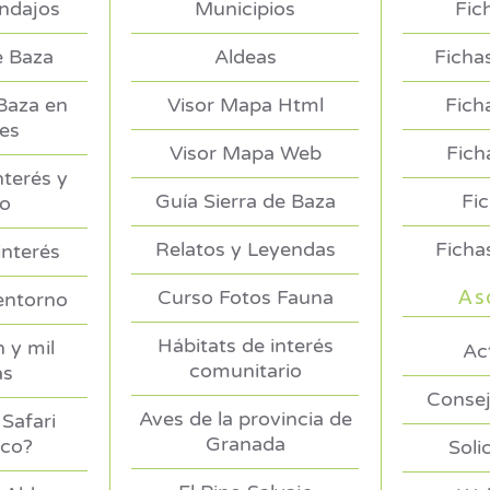
endajos
Municipios
Fic
e Baza
Aldeas
Ficha
 Baza en
Visor Mapa Html
Fich
es
Visor Mapa Web
Fich
nterés y
Guía Sierra de Baza
Fi
no
Relatos y Leyendas
Ficha
interés
As
Curso Fotos Fauna
entorno
Hábitats de interés
 y mil
Ac
comunitario
as
Consej
Aves de la provincia de
Safari
Granada
ico?
Soli