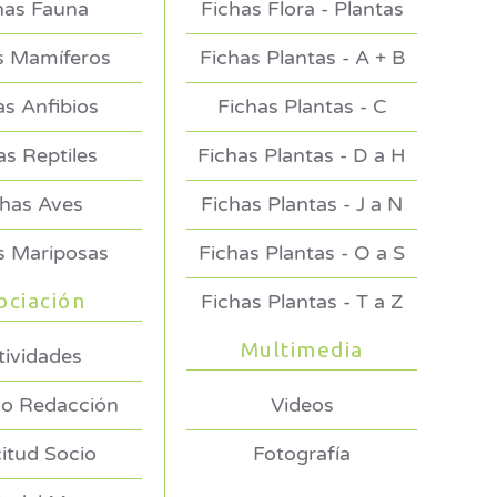
has Fauna
Fichas Flora - Plantas
s Mamíferos
Fichas Plantas - A + B
as Anfibios
Fichas Plantas - C
as Reptiles
Fichas Plantas - D a H
chas Aves
Fichas Plantas - J a N
s Mariposas
Fichas Plantas - O a S
ociación
Fichas Plantas - T a Z
Multimedia
tividades
o Redacción
Videos
citud Socio
Fotografía