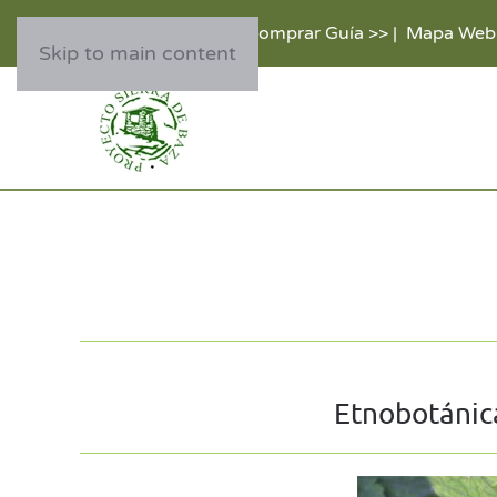
Comprar Guía >>
|
Mapa Web
Skip to main content
Etnobotánica