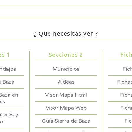
¿ Que necesitas ver ?
es 1
Secciones 2
Fic
endajos
Municipios
Fic
e Baza
Aldeas
Ficha
 Baza en
Visor Mapa Html
Fich
es
Visor Mapa Web
Fich
nterés y
Guía Sierra de Baza
Fi
no