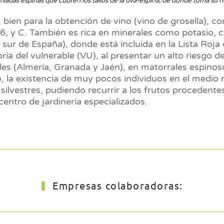
afiladas espinas que cubren los tallos de la uva-espina, de donde toma su
io, bien para la obtención de vino (vino de grosella),
, y C. También es rica en minerales como potasio, cal
 sur de España), donde está incluida en la Lista Roja
ía del vulnerable (VU), al presentar un alto riesgo 
tales (Almería, Granada y Jaén), en matorrales espinos
, la existencia de muy pocos individuos en el medio 
silvestres, pudiendo recurrir a los frutos procedente
entro de jardinería especializados.
Empresas colaboradoras: