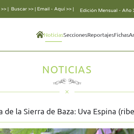
 >>
|
Buscar >>
|
Email - Aquí >>
|
Edición Mensual - Año 
Noticias
Secciones
Reportajes
Fichas
A
NOTICIAS
 de la Sierra de Baza: Uva Espina (ribe