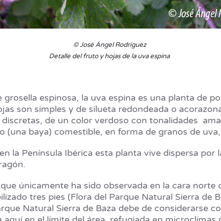
© José Ángel Rodríguez
Detalle del fruto y hojas de la uva espina
rosella espinosa, la uva espina es una planta de po
ojas son simples y de silueta redondeada o acorazon
 discretas, de un color verdoso con tonalidades amar
to (una baya) comestible, en forma de granos de uva
n la Península Ibérica esta planta vive dispersa por 
Aragón.
, que únicamente ha sido observada en la cara norte 
izado tres pies (Flora del Parque Natural Sierra de
arque Natural Sierra de Baza debe de considerarse c
quí en el límite del área, refugiada en microclimas 