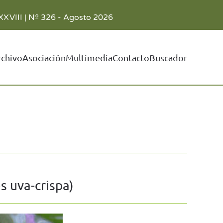
XXVIII | Nº 326 - Agosto 2026
rchivo
Asociación
Multimedia
Contacto
Buscador
s uva-crispa)