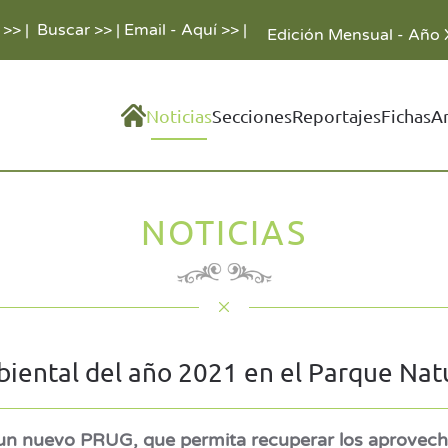
 >>
|
Buscar >>
|
Email - Aquí >>
|
Edición Mensual - Año 
Noticias
Secciones
Reportajes
Fichas
A
NOTICIAS
ental del año 2021 en el Parque Natu
 un nuevo PRUG, que permita recuperar los aprovecha