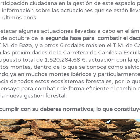
ticipación ciudadana en la gestión de este espacio 
 información sobre las actuaciones que se están llev
s últimos años.
stacar algunas actuaciones llevadas a cabo en el ámb
 de octubre de la
segunda fase para combatir el decai
 T.M. de Baza, y a otros 6 rodales más en el T.M. de Ca
 las proximidades de la Carretera de Caniles a Escúlla
uesto total de 1.520.284,68 €, actuación con la que
estos montes, dentro de lo que se conoce como selvi
endo ya en muchos montes ibéricos y particularmente 
encia de todos estos ecosistemas forestales, por lo qu
ensayo para combatir de forma eficiente el cambio c
 la nueva gestión forestal.
cumplir con su deberes normativos, lo que constituy