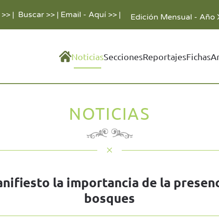
 >>
|
Buscar >>
|
Email - Aquí >>
|
Edición Mensual - Año 
Noticias
Secciones
Reportajes
Fichas
A
NOTICIAS
ifiesto la importancia de la presenc
bosques