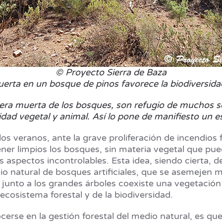
© Proyecto Sierra de Baza
rta en un bosque de pinos favorece la biodiversidad 
era muerta de los bosques, son refugio de muchos ser
sidad vegetal y animal. Así lo pone de manifiesto un 
s veranos, ante la grave proliferación de incendios 
ener limpios los bosques, sin materia vegetal que pu
aspectos incontrolables. Esta idea, siendo cierta, 
edio natural de bosques artificiales, que se asemejen
e junto a los grandes árboles coexiste una vegetació
osistema forestal y de la biodiversidad.
rse en la gestión forestal del medio natural, es que