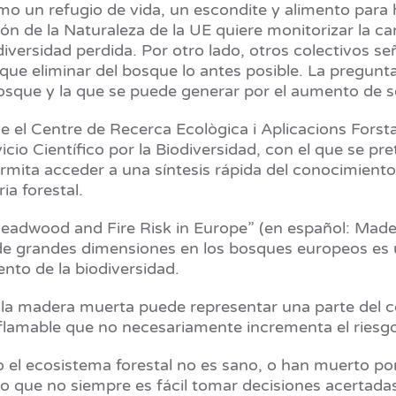
o un refugio de vida, un escondite y alimento para h
ión de la Naturaleza de la UE quiere monitorizar la c
iversidad perdida. Por otro lado, otros colectivos s
que eliminar del bosque lo antes posible. La pregunt
que y la que se puede generar por el aumento de se
 el Centre de Recerca Ecològica i Aplicacions Forst
vicio Científico por la Biodiversidad, con el que se 
ermita acceder a una síntesis rápida del conocimiento
a forestal.
 “Deadwood and Fire Risk in Europe” (en español: Mad
e grandes dimensiones en los bosques europeos es un
nto de la biodiversidad.
la madera muerta puede representar una parte del c
flamable que no necesariamente incrementa el riesgo 
el ecosistema forestal no es sano, o han muerto por 
 lo que no siempre es fácil tomar decisiones acertada