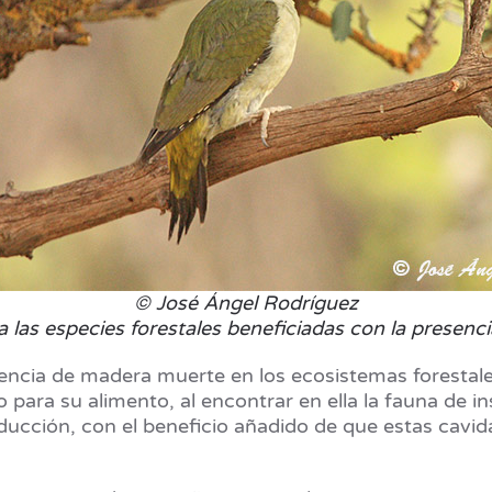
© José Ángel Rodríguez
una las especies forestales beneficiadas con la pres
sencia de madera muerte en los ecosistemas forestal
ara su alimento, al encontrar en ella la fauna de in
oducción, con el beneficio añadido de que estas cavi