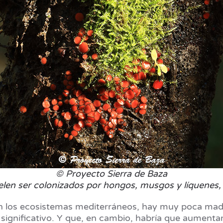
© Proyecto Sierra de Baza
elen ser colonizados por hongos, musgos y líquenes,
 en los ecosistemas mediterráneos, hay muy poca ma
 significativo. Y que, en cambio, habría que aumentar