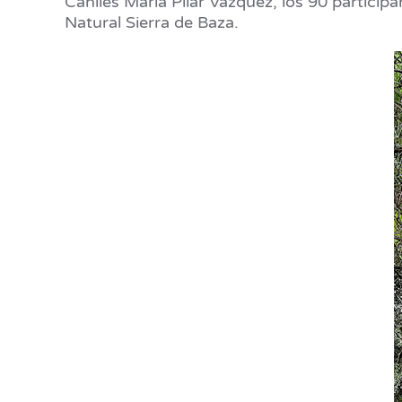
Caniles María Pilar Vázquez, los 90 particip
Natural Sierra de Baza.