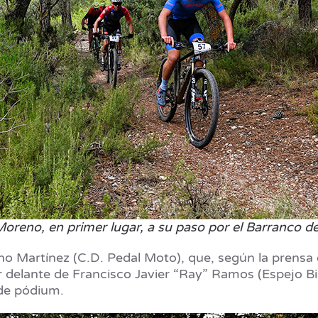
reno, en primer lugar, a su paso por el Barranco de
o Martínez (C.D. Pedal Moto), que, según la prensa 
or delante de Francisco Javier “Ray” Ramos (Espejo B
 de pódium.