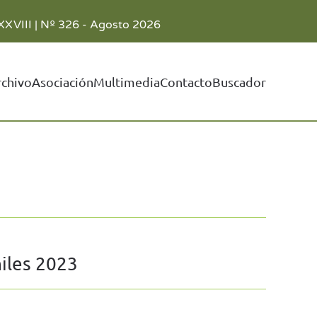
XXVIII | Nº 326 - Agosto 2026
rchivo
Asociación
Multimedia
Contacto
Buscador
niles 2023