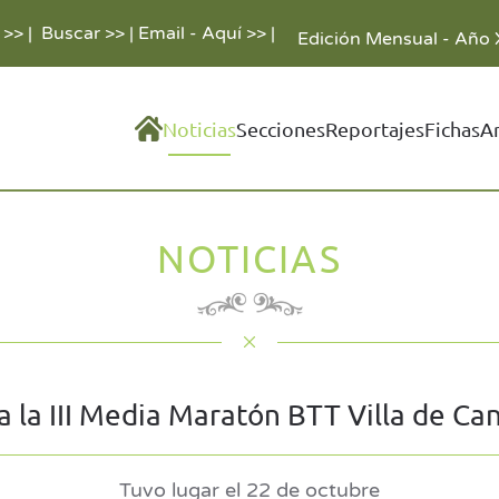
 >>
|
Buscar >>
|
Email - Aquí >>
|
Edición Mensual - Año 
Noticias
Secciones
Reportajes
Fichas
A
NOTICIAS
 la III Media Maratón BTT Villa de Ca
Tuvo lugar el 22 de octubre