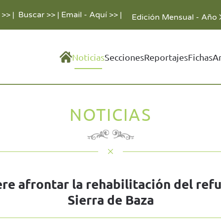
 >>
|
Buscar >>
|
Email - Aquí >>
|
Edición Mensual - Año 
Noticias
Secciones
Reportajes
Fichas
A
NOTICIAS
e afrontar la rehabilitación del refu
Sierra de Baza