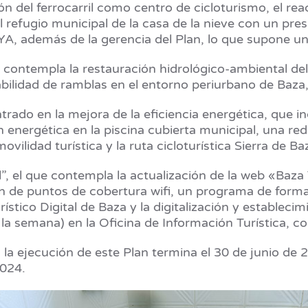
ción del ferrocarril como centro de cicloturismo, el 
del refugio municipal de la casa de la nieve con un p
YA, además de la gerencia del Plan, lo que supone un
le contempla la restauración hidrológico-ambiental del
abilidad de ramblas en el entorno periurbano de Baza
trado en la mejora de la eficiencia energética, que i
ión energética en la piscina cubierta municipal, una red
movilidad turística y la ruta cicloturística Sierra de Ba
l”, el que contempla la actualización de la web «Baza
n de puntos de cobertura wifi, un programa de forma
tico Digital de Baza y la digitalización y establecim
 la semana) en la Oficina de Información Turística, c
a la ejecución de este Plan termina el 30 de junio d
2024.