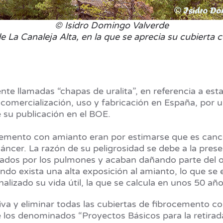
© Isidro Domingo Valverde
e La Canaleja Alta, en la que se aprecia su cubierta co
te llamadas “chapas de uralita”, en referencia a est
 comercialización, uso y fabricación en España, por u
 su publicación en el BOE.
ocemento con amianto eran por estimarse que es canc
cer. La razón de su peligrosidad se debe a la presen
spirados por los pulmones y acaban dañando parte del 
ndo exista una alta exposición al amianto, lo que se
lizado su vida útil, la que se calcula en unos 50 añ
va y eliminar todas las cubiertas de fibrocemento c
de los denominados “Proyectos Básicos para la retira