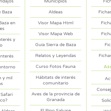
endajos
Municipios
Fic
e Baza
Aldeas
Ficha
 Baza en
Visor Mapa Html
Fich
es
Visor Mapa Web
Fich
nterés y
Guía Sierra de Baza
Fi
no
Relatos y Leyendas
Ficha
interés
As
Curso Fotos Fauna
entorno
Hábitats de interés
 y mil
Ac
comunitario
as
Consej
Aves de la provincia de
Safari
Granada
ico?
Soli
El Pino Salvaje