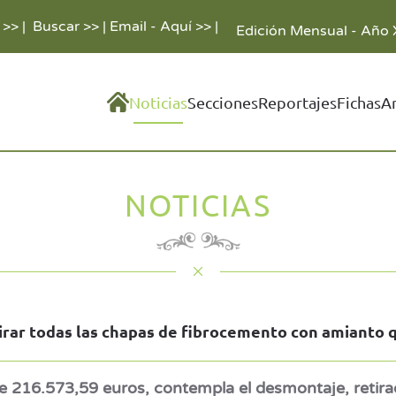
 >>
|
Buscar >>
|
Email - Aquí >>
|
Edición Mensual - Año 
Noticias
Secciones
Reportajes
Fichas
A
NOTICIAS
rar todas las chapas de fibrocemento con amianto qu
 216.573,59 euros, contempla el desmontaje, retirad