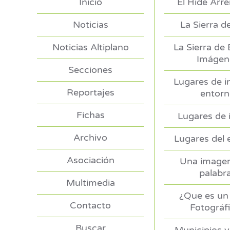
Inicio
El Hide Arr
Noticias
La Sierra d
Noticias Altiplano
La Sierra de
Imágen
Secciones
Lugares de i
Reportajes
entor
Fichas
Lugares de 
Archivo
Lugares del 
Asociación
Una imagen
palabr
Multimedia
¿Que es un 
Contacto
Fotográf
Buscar