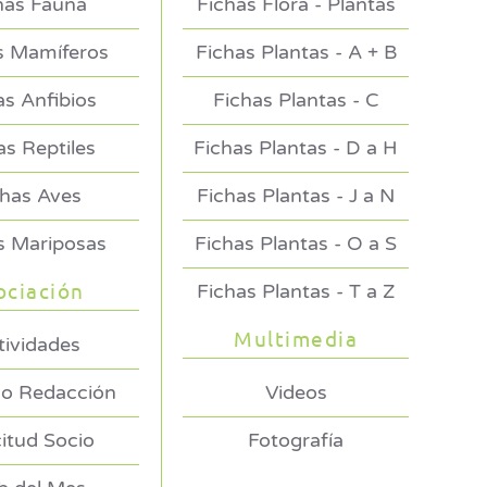
has Fauna
Fichas Flora - Plantas
s Mamíferos
Fichas Plantas - A + B
as Anfibios
Fichas Plantas - C
as Reptiles
Fichas Plantas - D a H
chas Aves
Fichas Plantas - J a N
s Mariposas
Fichas Plantas - O a S
ociación
Fichas Plantas - T a Z
Multimedia
tividades
o Redacción
Videos
citud Socio
Fotografía