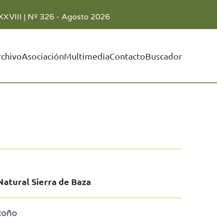
XXVIII | Nº 326 - Agosto 2026
rchivo
Asociación
Multimedia
Contacto
Buscador
Natural Sierra de Baza
otoño