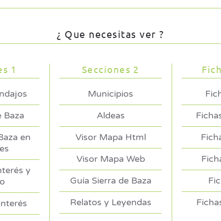
¿ Que necesitas ver ?
es 1
Secciones 2
Fic
endajos
Municipios
Fic
e Baza
Aldeas
Ficha
 Baza en
Visor Mapa Html
Fich
es
Visor Mapa Web
Fich
nterés y
Guía Sierra de Baza
Fi
no
Relatos y Leyendas
Ficha
interés