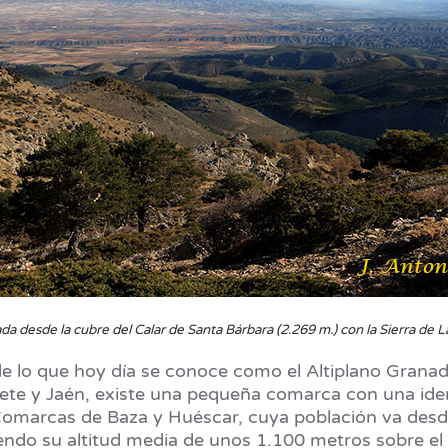
 desde la cubre del Calar de Santa Bárbara (2.269 m.) con la Sierra de Las
de lo que hoy día se conoce como el Altiplano Granad
acete y Jaén, existe una pequeña comarca con una id
Comarcas de Baza y Huéscar, cuya población va desde
endo su altitud media de unos 1.100 metros sobre el