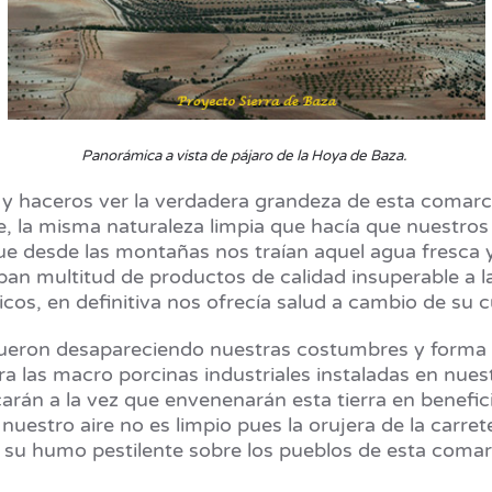
Panorámica a vista de pájaro de la Hoya de Baza.
 haceros ver la verdadera grandeza de esta comarca, 
aje, la misma naturaleza limpia que hacía que nuestr
ue desde las montañas nos traían aquel agua fresca y
ban multitud de productos de calidad insuperable a 
os, en definitiva nos ofrecía salud a cambio de su 
eron desapareciendo nuestras costumbres y forma de
ra las macro porcinas industriales instaladas en nues
ecarán a la vez que envenenarán esta tierra en benef
uestro aire no es limpio pues la orujera de la carret
su humo pestilente sobre los pueblos de esta comar