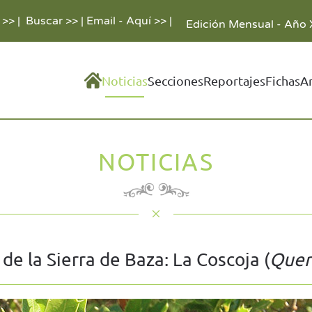
 >>
|
Buscar >>
|
Email - Aquí >>
|
Edición Mensual - Año 
Noticias
Secciones
Reportajes
Fichas
A
NOTICIAS
de la Sierra de Baza: La Coscoja (
Quer