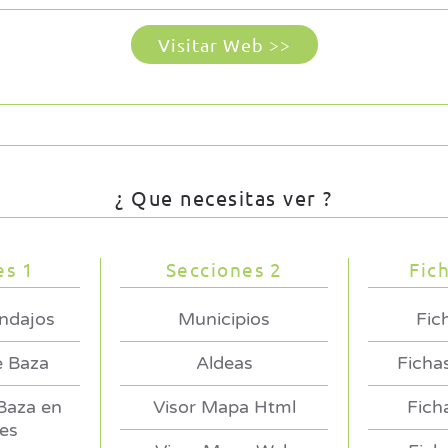
Visitar Web >>
¿ Que necesitas ver ?
es 1
Secciones 2
Fic
endajos
Municipios
Fic
e Baza
Aldeas
Ficha
 Baza en
Visor Mapa Html
Fich
es