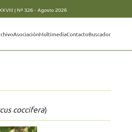
XXVIII | Nº 326 - Agosto 2026
rchivo
Asociación
Multimedia
Contacto
Buscador
cus coccifera
)