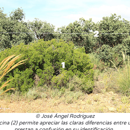
© José Ángel Rodríguez
ncina (2) permite apreciar las claras diferencias entr
prestan a confusión en su identificación.