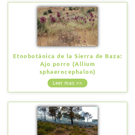
Etnobotánica de la Sierra de Baza:
Ajo porro (Allium
sphaerocephalon)
Leer mas >>