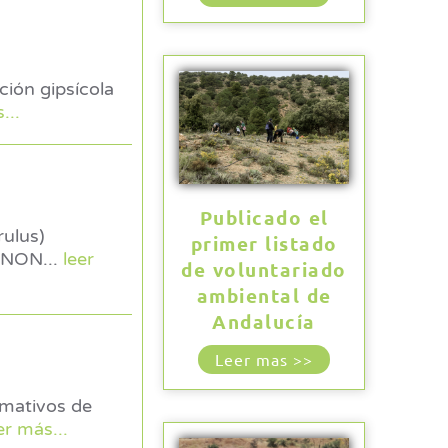
ción gipsícola
...
Publicado el
primer listado
CANON
...
leer
de voluntariado
ambiental de
Andalucía
Leer mas >>
er más...