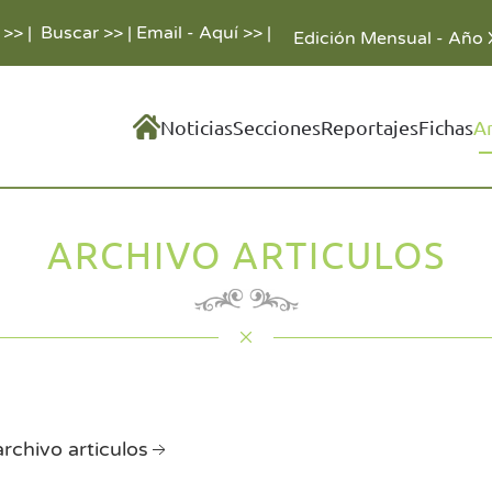
 >>
|
Buscar >>
|
Email - Aquí >>
|
Edición Mensual - Año 
Noticias
Secciones
Reportajes
Fichas
A
ARCHIVO ARTICULOS
archivo articulos