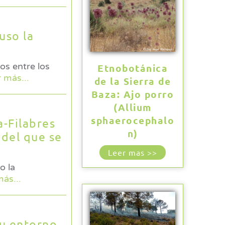
uso la
os entre los
Etnobotánica
r más...
de la Sierra de
Baza: Ajo porro
(Allium
sphaerocephalo
a-Filabres
n)
 del que se
Leer mas >>
o la
más...
su entorno