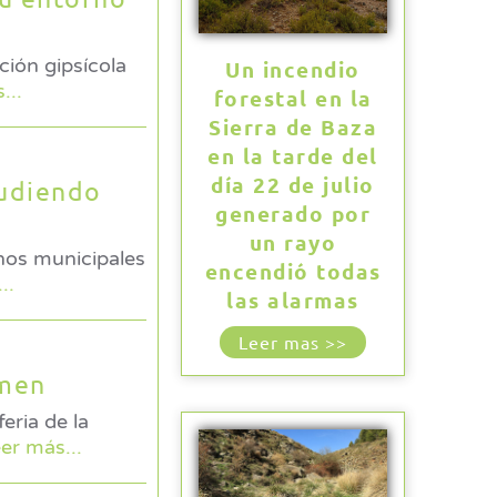
ción gipsícola
Un incendio
...
forestal en la
Sierra de Baza
en la tarde del
día 22 de julio
pudiendo
generado por
un rayo
inos municipales
encendió todas
..
las alarmas
Leer mas >>
amen
eer más...