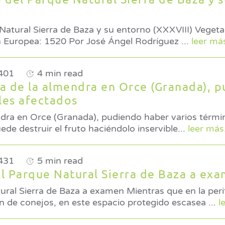
Natural Sierra de Baza y su entorno (XXXVIII) Vegeta
* Código de la Unión Europea: 1520 Por José Ángel Rodríguez
...
leer más
401
4 min read
lla de la almendra en Orce (Granada), 
les afectados
mendra en Orce (Granada), pudiendo haber varios térm
e puede destruir el fruto haciéndolo inservible
...
leer más.
431
5 min read
el Parque Natural Sierra de Baza a ex
a examen Mientras que en la periferia de la
n de conejos, en este espacio protegido escasea
...
l