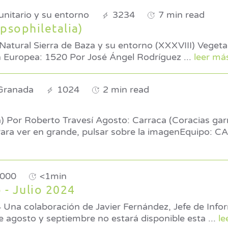
nitario y su entorno
3234
7 min read
psophiletalia)
Natural Sierra de Baza y su entorno (XXXVIII) Vegeta
* Código de la Unión Europea: 1520 Por José Ángel Rodríguez
...
leer más
 Granada
1024
2 min read
lus)
 ver en grande, pulsar sobre la imagenEquipo: 
000
<1min
 - Julio 2024
de
te los meses de agosto y septiembre no estará disponible esta
...
le