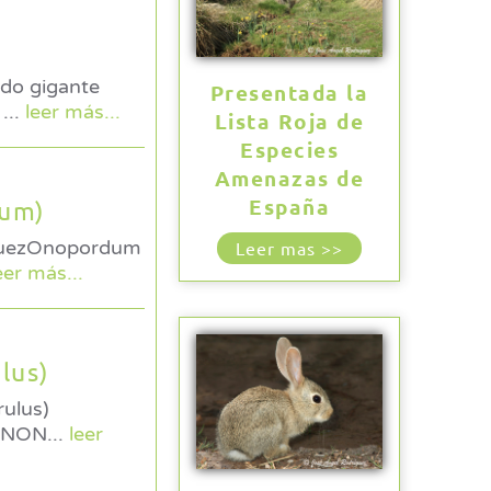
rdo gigante
Presentada la
l
...
leer más...
Lista Roja de
Especies
Amenazas de
España
sum)
Leer mas >>
eer más...
lus)
CANON
...
leer