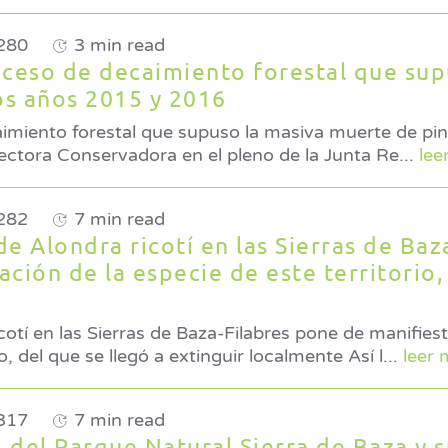
280
3 min read
oceso de decaimiento forestal que sup
os años 2015 y 2016
aimiento forestal que supuso la masiva muerte de pin
rmado la Directora Conservadora en el pleno de la Junta Re
...
lee
282
7 min read
e Alondra ricotí en las Sierras de Baz
ción de la especie de este territorio,
cotí en las Sierras de Baza-Filabres pone de manifiest
recolonización de la especie de este territorio, del que se llegó a extinguir localmente Así l
...
leer 
317
7 min read
 del Parque Natural Sierra de Baza y 