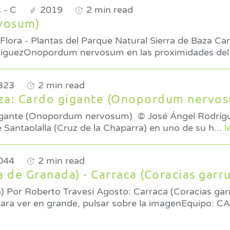
 - C
2019
2 min read
vosum)
 Flora - Plantas del Parque Natural Sierra de Baza Ca
 José Ángel RodríguezOnopordum nervosum en las proximidades de
323
2 min read
aza: Cardo gigante (Onopordum nervo
 nervosum) © José Ángel RodríguezOnopordum
 Santaolalla (Cruz de la Chaparra) en uno de su h
...
l
044
2 min read
ia de Granada) - Carraca (Coracias garru
lus)
 ver en grande, pulsar sobre la imagenEquipo: 