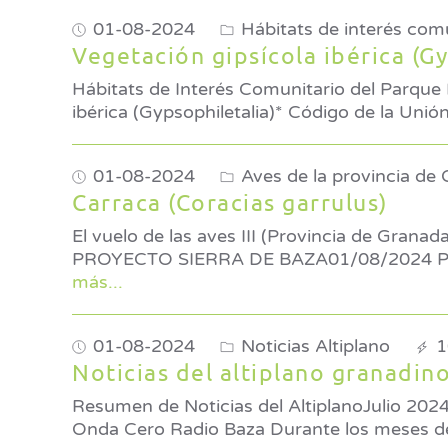
01-08-2024
Hábitats de interés comu
Vegetación gipsícola ibérica (Gy
Hábitats de Interés Comunitario del Parque 
ibérica (Gypsophiletalia)
01-08-2024
Aves de la provincia de
Carraca (Coracias garrulus)
El vuelo de las aves III (Provincia de Granada) Por Roberto Travesí Agosto: Carraca (Coracias garru
PROYECTO SIERRA DE BAZA01/08/2024 Para
más...
01-08-2024
Noticias Altiplano
1
Noticias del altiplano granadino
Resumen de Noticias del AltiplanoJulio 2024 Una colaboración de Javier Fernández, Jefe de Informativos 
Onda Cero Radio Baza Duran