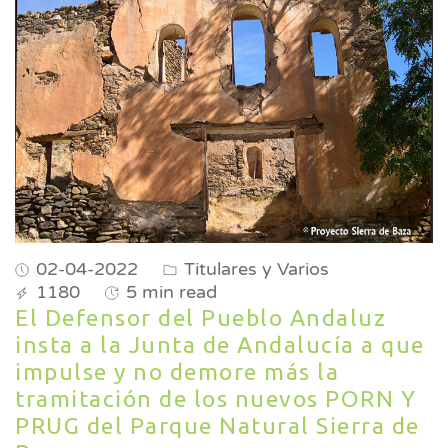
02-04-2022
Titulares y Varios
1180
5 min read
El Defensor del Pueblo Andaluz
insta a la Junta de Andalucía a que
impulse y no demore más la
tramitación de los nuevos PORN Y
PRUG del Parque Natural Sierra de