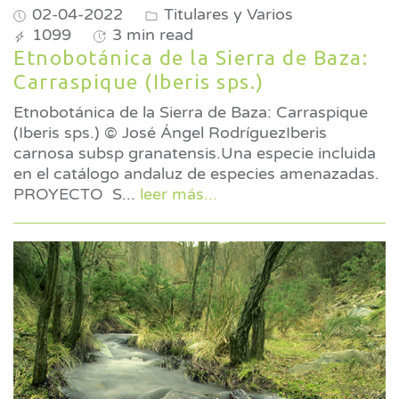
02-04-2022
Titulares y Varios
1099
3 min read
Etnobotánica de la Sierra de Baza:
Carraspique (Iberis sps.)
Etnobotánica de la Sierra de Baza: Carraspique
(Iberis sps.) © José Ángel RodríguezIberis
carnosa subsp granatensis.Una especie incluida
en el catálogo andaluz de especies amenazadas.
PROYECTO S
...
leer más...