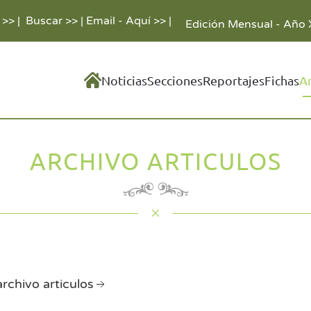
 >>
|
Buscar >>
|
Email - Aquí >>
|
Edición Mensual - Año 
Noticias
Secciones
Reportajes
Fichas
A
ARCHIVO ARTICULOS
archivo articulos