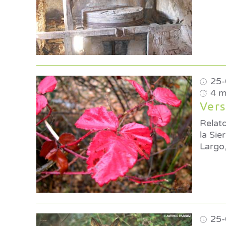
25-
4 m
Vers
Relato
la Sierra de Baza Por Jos
Largo,
25-