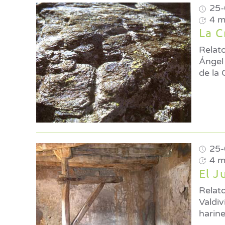
25-
4 m
La C
Relato
Ángel Rodríguez
de la 
25-
4 m
El J
Relatos
Valdivieso Sánchez 
harine