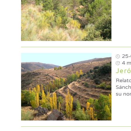
25-
4 m
Jeró
Relato
Sánchez García © Proyecto
su nom