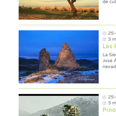
de cul
25-
3 m
Las 
La Sie
José 
nevada
25-
3 m
Pin