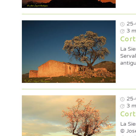
25-
3 m
Cort
La Si
Serval © José Ángel RodríguezViejo almendro en floración junt
antigu
25-
3 m
La Sie
© Jos