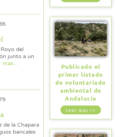
36
l
 Royo del
r más...
Publicado el
primer listado
de voluntariado
ambiental de
Andalucía
79
Leer mas >>
ra
z de la Chapara
iguos bancales