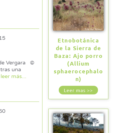
15
Etnobotánica
de la Sierra de
Baza: Ajo porro
e Vergara ©
(Allium
tras una
sphaerocephalo
leer más...
n)
Leer mas >>
60