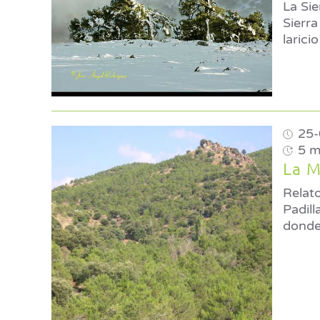
La Si
Sierra de Baza © José Ángel 
larici
25-
5 m
La M
Relato
Padilla Valdivieso © Pr
donde 