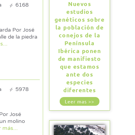
Nuevos
a
6168
estudios
genéticos sobre
la población de
r José
conejos de la
Península
s...
Ibérica ponen
de manifiesto
que estamos
ante dos
especies
a
5978
diferentes
Leer mas >>
r más...