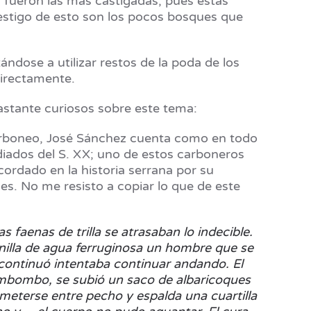
 fueron las más castigadas, pues estas
estigo de esto son los pocos bosques que
ndose a utilizar restos de la poda de los
directamente.
astante curiosos sobre este tema:
 carboneo, José Sánchez cuenta como en todo
ados del S. XX; uno de estos carboneros
ecordado en la historia serrana por su
es. No me resisto a copiar lo que de este
s faenas de trilla se atrasaban lo indecible.
minilla de agua ferruginosa un hombre que se
continuó intentaba continuar andando. El
l Zambombo, se subió un saco de albaricoques
en meterse entre pecho y espalda una cuartilla