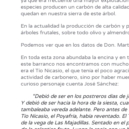
ya que era frecuente una mayor explotación 
especies producen un carbón de alta calida
quedan en nuestra sierra de este árbol.
En la actualidad la producción de carbón y p
árboles frutales, sobre todo olivo y almend
Podemos ver que en los datos de Don. Martín
En toda esta zona abundaba la encina y en 
este barranco nos encontramos con muchos 
era el Tío Nicasio, el que tenía el poco agra
actividad de carbonero, sino por haber muer
curioso personaje cuenta José Sánchez:
“Debió de ser en los postreros días de j
Y debió de ser hacía la hora de la siesta, cu
tambaleaba vereda adelante. Pero antes de 
Tío Nicasio, el Poyafría, había reventado. El
de la vega de Las Majadillas. Sentado en el pr