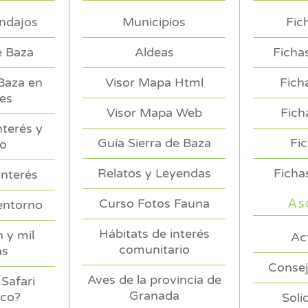
endajos
Municipios
Fic
e Baza
Aldeas
Ficha
 Baza en
Visor Mapa Html
Fich
es
Visor Mapa Web
Fich
nterés y
Guía Sierra de Baza
Fi
no
Relatos y Leyendas
Ficha
interés
As
Curso Fotos Fauna
entorno
Hábitats de interés
 y mil
Ac
comunitario
as
Consej
Aves de la provincia de
Safari
Granada
ico?
Soli