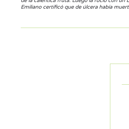
de la calentica fruta. Luego la rocío con un
Emiliano certificó que de úlcera había muerto