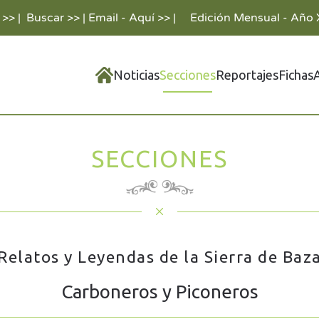
 >>
|
Buscar >>
|
Email - Aquí >>
|
Edición Mensual - Año 
Noticias
Secciones
Reportajes
Fichas
SECCIONES
Relatos y Leyendas de la Sierra de Baz
Carboneros y Piconeros