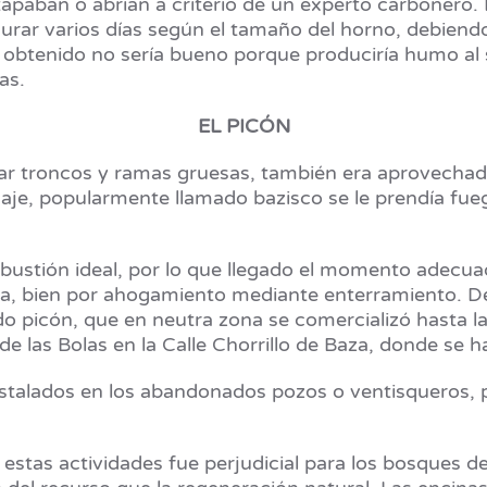
tapaban o abrían a criterio de un experto carbonero. 
urar varios días según el tamaño del horno, debiend
n obtenido no sería bueno porque produciría humo al 
zas.
EL PICÓN
r troncos y ramas gruesas, también era aprovechado
je, popularmente llamado bazisco se le prendía fueg
ustión ideal, por lo que llegado el momento adecuad
gua, bien por ahogamiento mediante enterramiento. 
ado picón, que en neutra zona se comercializó hasta 
de las Bolas en la Calle Chorrillo de Baza, donde se h
talados en los abandonados pozos o ventisqueros, p
estas actividades fue perjudicial para los bosques de