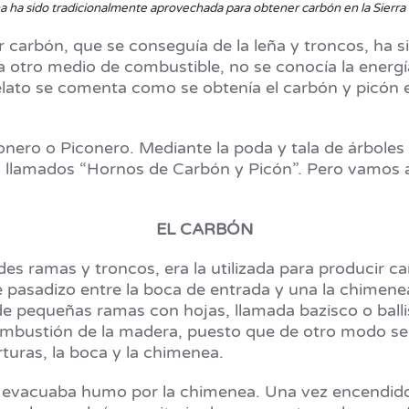
a ha sido tradicionalmente aprovechada para obtener carbón en la Sierra
arbón, que se conseguía de la leña y troncos, ha sido
 otro medio de combustible, no se conocía la energí
elato se comenta como se obtenía el carbón y picón en
arbonero o Piconero. Mediante la poda y tala de árbole
s llamados “Hornos de Carbón y Picón”. Pero vamos 
EL CARBÓN
 ramas y troncos, era la utilizada para producir ca
 pasadizo entre la boca de entrada y una la chimenea
 pequeñas ramas con hojas, llamada bazisco o ballis
ombustión de la madera, puesto que de otro modo se pr
turas, la boca y la chimenea.
ue evacuaba humo por la chimenea. Una vez encendido