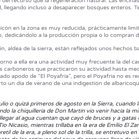
del recurso que la regeneración natural. Las encinas
d, llegando incluso a desaparecer bosques enteros. T
icón en la zona es muy reducida, prácticamente limitá
ro, dedicándolo a la producción propia o lo compran 
, aldea de la sierra, están reflejados unos hechos b
torno a ella era una actividad muy frecuente la del
carboneros que practicaron su actividad hasta medi
ciado apodo de “El Poyafría”, pero el Poyafría no es r
to un día de verano de una indigestión de albaricoqu
ulio o quizá primeros de agosto en la Sierra, cuando la
ando la chiquillería de Don Martín vio venir hacía la 
llegar al agua cuentan que cayó de bruces y a gatas 
 Tío Nicasio, mientras trillaba en la era de Emilio E
etil de la era, a pleno sol de la trilla, se entretuvo 