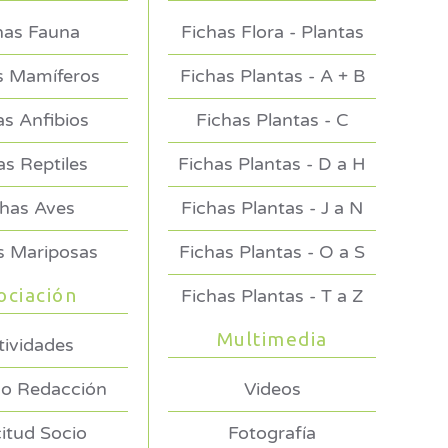
has Fauna
Fichas Flora - Plantas
s Mamíferos
Fichas Plantas - A + B
as Anfibios
Fichas Plantas - C
as Reptiles
Fichas Plantas - D a H
chas Aves
Fichas Plantas - J a N
s Mariposas
Fichas Plantas - O a S
ociación
Fichas Plantas - T a Z
Multimedia
tividades
o Redacción
Videos
citud Socio
Fotografía