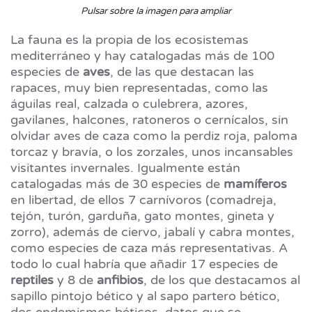
Pulsar sobre la imagen para ampliar
La fauna es la propia de los ecosistemas
mediterráneo y hay catalogadas más de 100
especies de
aves
, de las que destacan las
rapaces, muy bien representadas, como las
águilas real, calzada o culebrera, azores,
gavilanes, halcones, ratoneros o cernícalos, sin
olvidar aves de caza como la perdiz roja, paloma
torcaz y bravía, o los zorzales, unos incansables
visitantes invernales. Igualmente están
catalogadas más de 30 especies de
mamíferos
en libertad, de ellos 7 carnívoros (comadreja,
tejón, turón, garduña, gato montes, gineta y
zorro), además de ciervo, jabalí y cabra montes,
como especies de caza más representativas. A
todo lo cual habría que añadir 17 especies de
reptiles
y 8 de
anfibios
, de los que destacamos al
sapillo pintojo bético y al sapo partero bético,
dos endemismos béticos, datos que se