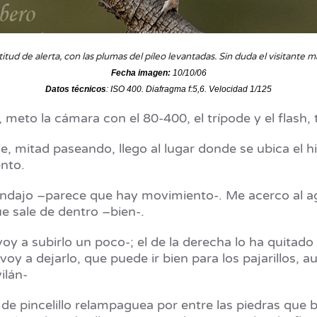
titud de alerta, con las plumas del píleo levantadas. Sin duda el visitante
Fecha imagen:
10/10/06
Datos técnicos
: ISO 400. Diafragma f:5,6. Velocidad 1/125
, meto la cámara con el 80-400, el trípode y el flash,
, mitad paseando, llego al lugar donde se ubica el 
ento.
rendajo –parece que hay movimiento-. Me acerco al 
e sale de dentro –bien-.
voy a subirlo un poco-; el de la derecha lo ha quitad
 –voy a dejarlo, que puede ir bien para los pajarillos
ilán-
e pincelillo relampaguea por entre las piedras que 