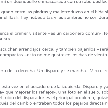
a mí un duendecillo enmascarado con su rabo desfleca
grano entre las piedras y me introduzco en el hide 
ar el flash: hay nubes altas y las sombras no son dura
erca el primer visitante –es un carbonero común-. No
susta.
scuchan arrendajos cerca, y también pajarillos –será
compactas –esto no me gusta: en los días de viento
ro de la derecha. Un disparo y se marcha. Miro el re
esta vez en el posadero de la izquierda. Disparo y ya
ay que mejorar los reflejos-. Una foto en el suelo, s
l ruido del disparador es el principal problema, quiz
pués del cambio entraban todos los pájaros directame