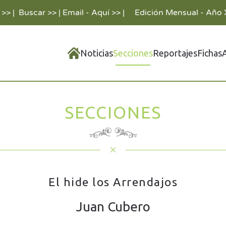
 >>
|
Buscar >>
|
Email - Aquí >>
|
Edición Mensual - Año 
Noticias
Secciones
Reportajes
Fichas
SECCIONES
El hide los Arrendajos
Juan Cubero