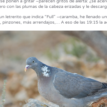
se ponen a gritar –parecen gritos de alerta: ¿se acer
ro con las plumas de la cabeza erizadas y le descarg
n letrerito que indica “Full” –caramba, he llenado un
, pinzones, más arrendajos,… A eso de las 19:15 la ac