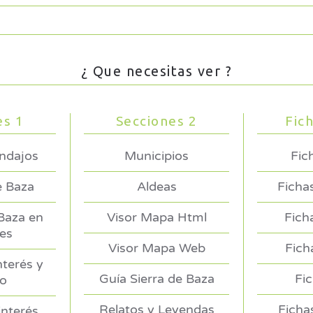
¿ Que necesitas ver ?
es 1
Secciones 2
Fic
endajos
Municipios
Fic
e Baza
Aldeas
Ficha
 Baza en
Visor Mapa Html
Fich
es
Visor Mapa Web
Fich
nterés y
Guía Sierra de Baza
Fi
no
Relatos y Leyendas
Ficha
interés