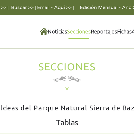
 >>
|
Buscar >>
|
Email - Aquí >>
|
Edición Mensual - Año 
Noticias
Secciones
Reportajes
Fichas
SECCIONES
ldeas del Parque Natural Sierra de Ba
Tablas