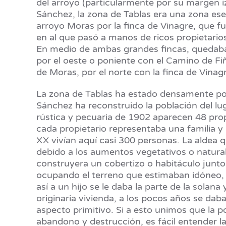
del arroyo (particularmente por su margen iz
Sánchez, la zona de Tablas era una zona ese
arroyo Moras por la finca de Vinagre, que f
en al que pasó a manos de ricos propietarios
En medio de ambas grandes fincas, quedaba
por el oeste o poniente con el Camino de Fiña
de Moras, por el norte con la finca de Vinag
La zona de Tablas ha estado densamente pobl
Sánchez ha reconstruido la población del lu
rústica y pecuaria de 1902 aparecen 48 prop
cada propietario representaba una familia y
XX vivían aquí casi 300 personas. La aldea
debido a los aumentos vegetativos o natural
construyera un cobertizo o habitáculo junto
ocupando el terreno que estimaban idóneo, 
así a un hijo se le daba la parte de la solan
originaria vivienda, a los pocos años se dab
aspecto primitivo. Si a esto unimos que la p
abandono y destrucción, es fácil entender 