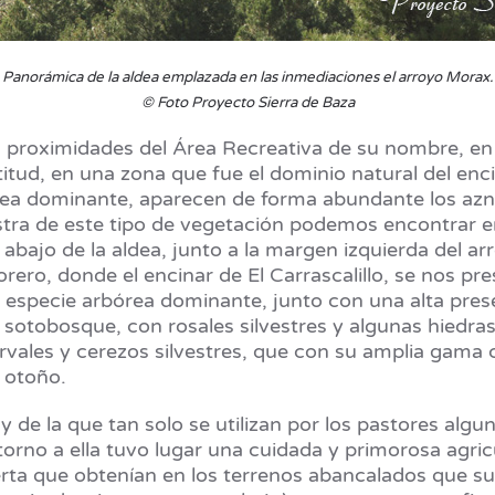
Panorámica de la aldea emplazada en las inmediaciones el arroyo Morax.
© Foto Proyecto Sierra de Baza
s proximidades del Área Recreativa de su nombre, en 
itud, en una zona que fue el dominio natural del enci
órea dominante, aparecen de forma abundante los azn
stra de este tipo de vegetación podemos encontrar e
abajo de la aldea, junto a la margen izquierda del ar
rero, donde el encinar de El Carrascalillo, se nos pr
omo especie arbórea dominante, junto con una alta pr
el sotobosque, con rosales silvestres y algunas hiedra
ervales y cerezos silvestres, que con su amplia gama
n otoño.
 de la que tan solo se utilizan por los pastores alg
n torno a ella tuvo lugar una cuidada y primorosa agr
uerta que obtenían en los terrenos abancalados que su