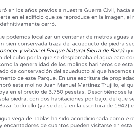
ró en los años previos a nuestra Guerra Civil, hacía
rta en el edificio que se reproduce en la imagen, el 
definitivamente cerró.
que podemos localizar un centenar de metros aguas ab
aun bien conservada traza del acueducto de piedra se
onocer y visitar el Parque Natural Sierra de Baza)
que
a del cubo por la que se desplomaba el agua para con
omo la generalidad de los molinos harineros de esta s
do de conservación del acueducto al que hacemos re
umento de este Parque. En una escritura de propieda
ó este molino Juan Manuel Martínez Trujillo, el qu
ya en el precio de 3.750 pesetas. Describiéndose l
sola piedra, con dos habitaciones por bajo, del que s
aza, todo ello (ya se decía en la escritura de 1942) 
igua vega de Tablas ha sido acondicionada como Áre
y encantadores de cuantos pueden visitarse en esta 