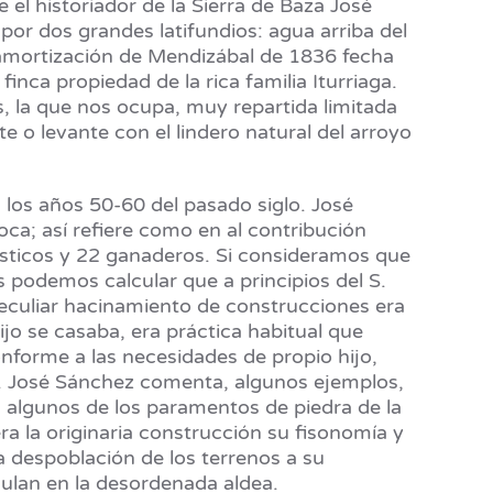
el historiador de la Sierra de Baza José
or dos grandes latifundios: agua arriba del
esamortización de Mendizábal de 1836 fecha
nca propiedad de la rica familia Iturriaga.
 la que nos ocupa, muy repartida limitada
te o levante con el lindero natural del arroyo
los años 50-60 del pasado siglo. José
ca; así refiere como en al contribución
rústicos y 22 ganaderos. Si consideramos que
 podemos calcular que a principios del S.
eculiar hacinamiento de construcciones era
jo se casaba, era práctica habitual que
nforme a las necesidades de propio hijo,
o. José Sánchez comenta, algunos ejemplos,
 en algunos de los paramentos de piedra de la
ra la originaria construcción su fisonomía y
a despoblación de los terrenos a su
ulan en la desordenada aldea.