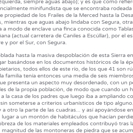
quierda, siempre aguas abajo); y es que como refiere 
ncialmente minifundista que se encontraba rodeada p
ue propiedad de los Frailes de la Merced hasta la D
, mientras que aguas abajo lindaba con Segura, otra fi
 a modo de enclave una finca conocida como Tablas,
na (actual carretera de Caniles a Escúllar), por el es
re y por el Sur, con Segura.
ada hasta la masiva despoblación de esta Sierra en 
gar basándose en los documentos históricos de la épo
ietarios, todos ellos de este río, de los que 41 son 
 la familia tenía entonces una media de seis miembros
 que presenta un aspecto muy desordenado, con un p
es de la propia población, de modo que cuando un hi
 a la casa de los padres que luego iba a ampliando co
sin someterse a criterios urbanísticos de tipo algun
a y a otro la parte de las cuadras... y así apoyándose
a lugar a un montón de habitáculos que hacían perdie
obreza de los materiales empleados contribuyó tras l
la magnitud de las montoneras de piedra que se acum