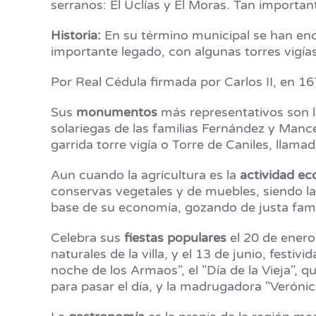
serranos: El Uclías y El Moras. Tan important
Historia:
En su término municipal se han enco
importante legado, con algunas torres vigías
Por Real Cédula firmada por Carlos II, en 1
Sus
monumentos
más representativos son la
solariegas de las familias Fernández y Man
garrida torre vigía o Torre de Caniles, llam
Aun cuando la agricultura es la
actividad e
conservas vegetales y de muebles, siendo la 
base de su economía, gozando de justa fama
Celebra sus
fiestas populares
el 20 de enero
naturales de la villa, y el 13 de junio, fes
noche de los Armaos", el "Día de la Vieja", 
para pasar el día, y la madrugadora "Verónic