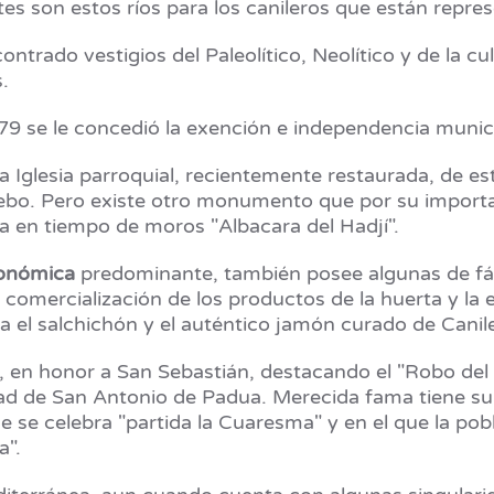
es son estos ríos para los canileros que están repres
ntrado vestigios del Paleolítico, Neolítico y de la c
.
679 se le concedió la exención e independencia munici
 Iglesia parroquial, recientemente restaurada, de es
cebo. Pero existe otro monumento que por su importa
ada en tiempo de moros "Albacara del Hadjí".
conómica
predominante, también posee algunas de fáb
comercialización de los productos de la huerta y la 
 el salchichón y el auténtico jamón curado de Canil
, en honor a San Sebastián, destacando el "Robo del
tividad de San Antonio de Padua. Merecida fama tiene s
que se celebra "partida la Cuaresma" y en el que la p
a".