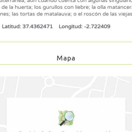
mediterránea, aun cuando cuenta con algunas singula
e de la huerta; los gurullos con liebre; la olla matan
es; las tortas de matalauva; o el roscón de las viejas
// Latitud: 37.4362471 Longitud: -2.722409
Mapa