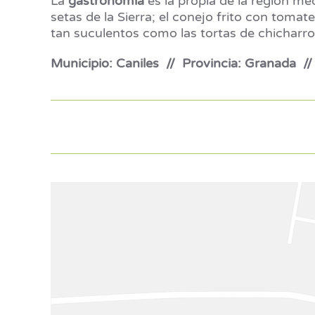
La
gastronomía
es la propia de la región 
setas de la Sierra; el conejo frito con tomat
tan suculentos como las tortas de chicharron
Municipio: Caniles // Provincia: Granada 