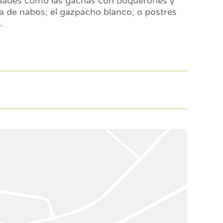
ridades como las gachas con boquerones y
cera de nabos; el gazpacho blanco; o postres
.