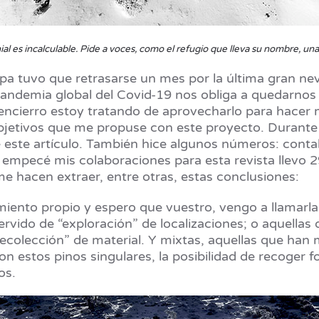
ial es incalculable. Pide a voces, como el refugio que lleva su nombre, un
pa tuvo que retrasarse un mes por la última gran nev
pandemia global del Covid-19 nos obliga a quedarnos 
cierro estoy tratando de aprovecharlo para hacer mis
objetivos que me propuse con este proyecto. Durante
e este artículo. También hice algunos números: contab
 empecé mis colaboraciones para esta revista llevo 2
 me hacen extraer, entre otras, estas conclusiones:
iento propio y espero que vuestro, vengo a llamarlas
ervido de “exploración” de localizaciones; o aquella
“recolección” de material. Y mixtas, aquellas que h
on estos pinos singulares, la posibilidad de recoger 
os.