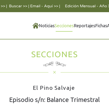
 >>
|
Buscar >>
|
Email - Aquí >>
|
Edición Mensual - Año 
Noticias
Secciones
Reportajes
Fichas
SECCIONES
El Pino Salvaje
Episodio s/n: Balance Trimestral