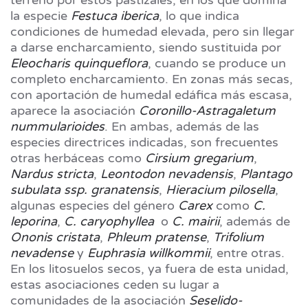
la especie
Festuca iberica
, lo que indica
condiciones de humedad elevada, pero sin llegar
a darse encharcamiento, siendo sustituida por
Eleocharis quinqueflora
, cuando se produce un
completo encharcamiento. En zonas más secas,
con aportación de humedal edáfica más escasa,
aparece la asociación
Coronillo-Astragaletum
nummularioides
. En ambas, además de las
especies directrices indicadas, son frecuentes
otras herbáceas como
Cirsium gregarium
,
Nardus stricta
,
Leontodon nevadensis
,
Plantago
subulata ssp. granatensis
,
Hieracium pilosella
,
algunas especies del género
Carex
como
C.
leporina
,
C. caryophyllea
o
C. mairii
, además de
Ononis cristata
,
Phleum pratense
,
Trifolium
nevadense
y
Euphrasia willkommii
, entre otras.
En los litosuelos secos, ya fuera de esta unidad,
estas asociaciones ceden su lugar a
comunidades de la asociación
Seselido-