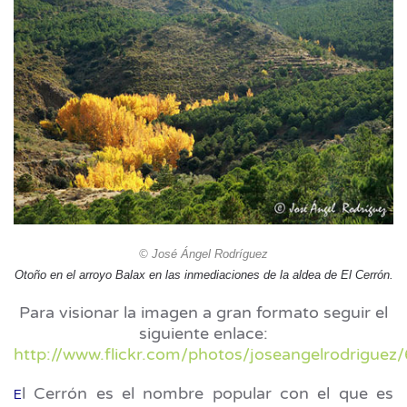
© José Ángel Rodríguez
Otoño en el arroyo Balax en las inmediaciones de la aldea de El Cerrón.
Para visionar la imagen a gran formato seguir el
siguiente enlace:
http://www.flickr.com/photos/joseangelrodriguez
l Cerrón es el nombre popular con el que es
E