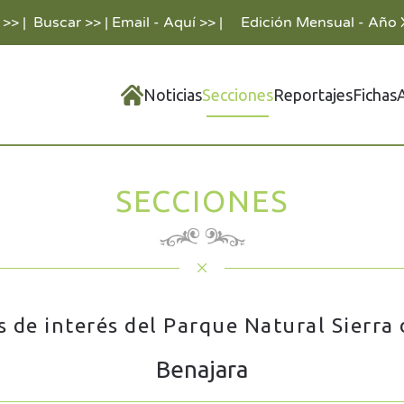
 >>
|
Buscar >>
|
Email - Aquí >>
|
Edición Mensual - Año 
Noticias
Secciones
Reportajes
Fichas
SECCIONES
 de interés del Parque Natural Sierra
Benajara