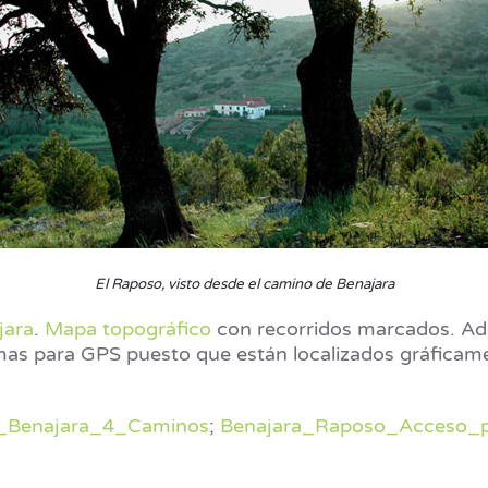
El Raposo, visto desde el camino de Benajara
jara
.
Mapa topográfico
con recorridos marcados. Ad
mas para GPS puesto que están localizados gráficam
_Benajara_4_Caminos
;
Benajara_Raposo_Acceso_