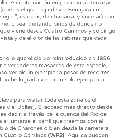
olla. A continuación empezaron a aterrazar
 (que es el que baja desde Benajara en
egro”, es decir, de chaparral y encinar) con
mino, o sea, quitando pinos de donde no
a que viene desde Cuatro Caminos y se dirige
vista y de el olor de las sabinas que cada
or ello que el ciervo reintroducido en 1986
r a verdaderas masacres de esta especie,
o ver algún ejemplar a pesar de recorrer
 no he logrado ver ni un solo ejemplar a
lave para visitar toda esta zona es el
s y el Uclías). El acceso más directo desde
es decir, a través de la cuenca del Río de
al juntarse el carril que traemos con el
lo de Charches o bien desde la carretera
con Cuatro Caminos
(WP2)
. Aquí se pueden