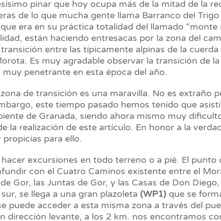
sísimo pinar que hoy ocupa más de la mitad de la re
eras de lo que mucha gente llama Barranco del Trigo
que era en su práctica totalidad del llamado “monte n
lidad, están haciendo entresacas por la zona del ca
 transición entre las típicamente alpinas de la cuerd
orota. Es muy agradable observar la transición de la 
s, muy penetrante en esta época del año.
 zona de transición es una maravilla. No es extraño p
mbargo, este tiempo pasado hemos tenido que asisti
iente de Granada, siendo ahora mismo muy dificultos
la realización de este artículo. En honor a la verdad
propicias para ello.
hacer excursiones en todo terreno o a pié. El punto c
fundir con el Cuatro Caminos existente entre el Mora
de Gor, las Juntas de Gor, y las Casas de Don Diego, 
sur, se llega a una gran plazoleta
(WP1)
que se forma 
 puede acceder a esta misma zona a través del pueb
 en dirección levante, a los 2 km. nos encontramos 