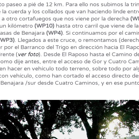
ito paseo a pié de 12 km. Para ello nos subimos la tr
e la cuerda y los collados que van haciendo linde ent
 a otro cortafuegos que nos viene por la derecha
(W
un kilómetro
(WP10)
hasta otro carril que viene de 
Casas de Benajara
(WP4)
. Si continuamos por el cam
(WP3)
. Llegados a este cruce, o remontamos (derec
r por el Barranco del Trigo en dirección hacia El Ra
rente (
ver foto
). Desde El Raposo hasta el Camino d
omo dije antes, entre el acceso de Gor y Cuatro Ca
n hacer en vehículo todo terreno, sobre todo por al
ia con vehículo, como han cortado el acceso directo
a Benajara /sur desde Cuatro Caminos, y en ese pun