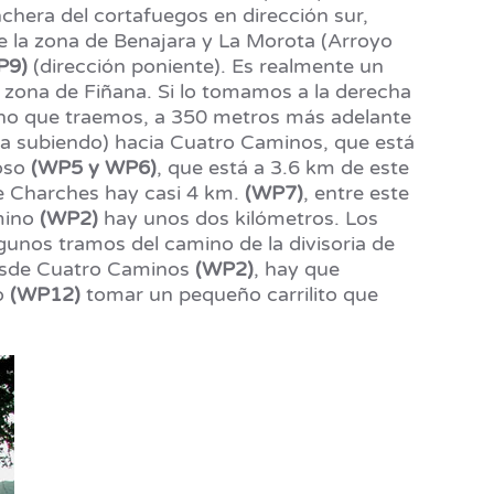
inchera del cortafuegos en dirección sur,
re la zona de Benajara y La Morota (Arroyo
P9)
(dirección poniente). Es realmente un
la zona de Fiñana. Si lo tomamos a la derecha
ino que traemos, a 350 metros más adelante
ha subiendo) hacia Cuatro Caminos, que está
poso
(WP5 y WP6)
, que está a 3.6 km de este
e Charches hay casi 4 km.
(WP7)
, entre este
mino
(WP2)
hay unos dos kilómetros. Los
gunos tramos del camino de la divisoria de
 desde Cuatro Caminos
(WP2)
, hay que
to
(WP12)
tomar un pequeño carrilito que