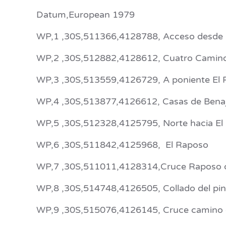
Datum,European 1979
WP,1 ,30S,511366,4128788, Acceso desde 
WP,2 ,30S,512882,4128612, Cuatro Camin
WP,3 ,30S,513559,4126729, A poniente El R
WP,4 ,30S,513877,4126612, Casas de Bena
WP,5 ,30S,512328,4125795, Norte hacia El 
WP,6 ,30S,511842,4125968, El Raposo
WP,7 ,30S,511011,4128314,Cruce Raposo co
WP,8 ,30S,514748,4126505, Collado del pino 
WP,9 ,30S,515076,4126145, Cruce camino de