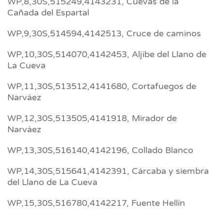
WP,8,30S,515249,4143231, Cuevas de la
Cañada del Espartal
WP,9,30S,514594,4142513, Cruce de caminos
WP,10,30S,514070,4142453, Aljibe del Llano de
La Cueva
WP,11,30S,513512,4141680, Cortafuegos de
Narváez
WP,12,30S,513505,4141918, Mirador de
Narváez
WP,13,30S,516140,4142196, Collado Blanco
WP,14,30S,515641,4142391, Cárcaba y siembra
del Llano de La Cueva
WP,15,30S,516780,4142217, Fuente Hellín