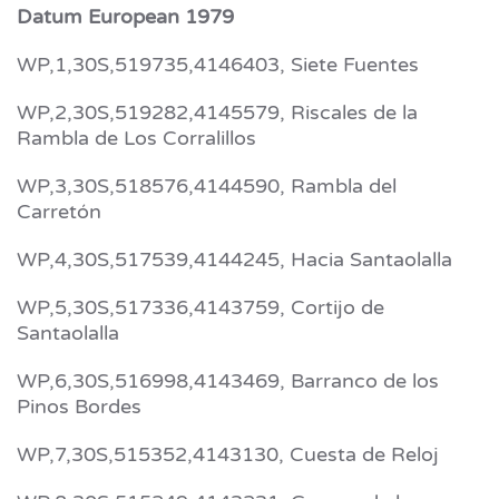
Datum European 1979
WP,1,30S,519735,4146403, Siete Fuentes
WP,2,30S,519282,4145579, Riscales de la
Rambla de Los Corralillos
WP,3,30S,518576,4144590, Rambla del
Carretón
WP,4,30S,517539,4144245, Hacia Santaolalla
WP,5,30S,517336,4143759, Cortijo de
Santaolalla
WP,6,30S,516998,4143469, Barranco de los
Pinos Bordes
WP,7,30S,515352,4143130, Cuesta de Reloj